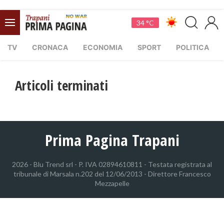
34 °C
TV
CRONACA
ECONOMIA
SPORT
POLITICA
Articoli terminati
Prima Pagina Trapani
2026 - Blu Trend srl - P. IVA 02894610811 - Testata registrata al
tribunale di Marsala n.202 del 12/06/2013 - Direttore Francesco
Mezzapelle