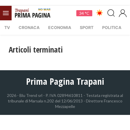
34 °C
TV
CRONACA
ECONOMIA
SPORT
POLITICA
Articoli terminati
Prima Pagina Trapani
2026 - Blu Trend srl - P. IVA 02894610811 - Testata registrata al
tribunale di Marsala n.202 del 12/06/2013 - Direttore Francesco
Mezzapelle