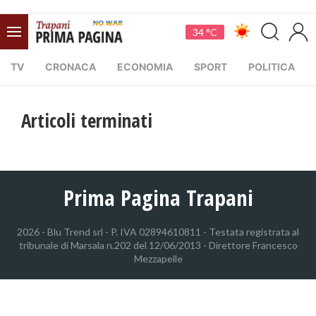
34 °C
TV
CRONACA
ECONOMIA
SPORT
POLITICA
Articoli terminati
Prima Pagina Trapani
2026 - Blu Trend srl - P. IVA 02894610811 - Testata registrata al
tribunale di Marsala n.202 del 12/06/2013 - Direttore Francesco
Mezzapelle