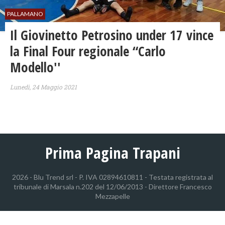
PALLAMANO
Il Giovinetto Petrosino under 17 vince
la Final Four regionale “Carlo
Modello''
Lunedì, 24 Maggio 2021
Prima Pagina Trapani
2026 - Blu Trend srl - P. IVA 02894610811 - Testata registrata al
tribunale di Marsala n.202 del 12/06/2013 - Direttore Francesco
Mezzapelle