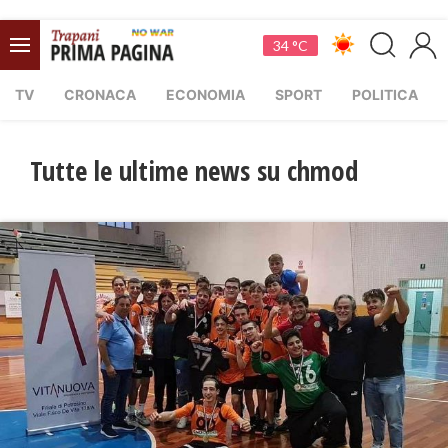
34 °C
TV
CRONACA
ECONOMIA
SPORT
POLITICA
Tutte le ultime news su chmod