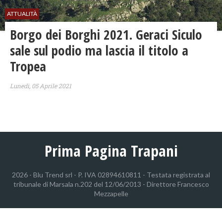
ATTUALITÀ
Borgo dei Borghi 2021. Geraci Siculo
sale sul podio ma lascia il titolo a
Tropea
Lunedì, 05 Aprile 2021
Prima Pagina Trapani
2026 - Blu Trend srl - P. IVA 02894610811 - Testata registrata al
tribunale di Marsala n.202 del 12/06/2013 - Direttore Francesco
Mezzapelle