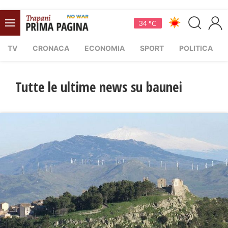
34 °C
TV
CRONACA
ECONOMIA
SPORT
POLITICA
Tutte le ultime news su baunei