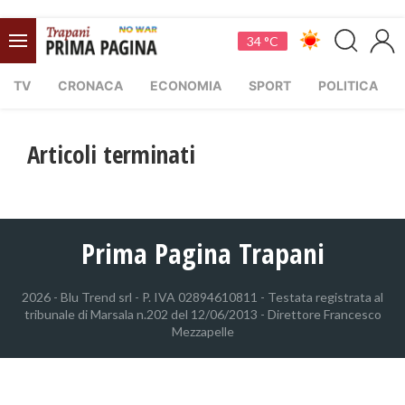
34 °C
TV
CRONACA
ECONOMIA
SPORT
POLITICA
Articoli terminati
Prima Pagina Trapani
2026 - Blu Trend srl - P. IVA 02894610811 - Testata registrata al
tribunale di Marsala n.202 del 12/06/2013 - Direttore Francesco
Mezzapelle